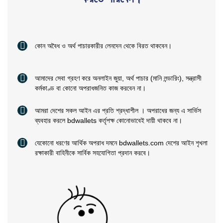
কোন অবৈধ ও অর্থ পাচারকারীর লেনদেন থেকে বিরত থাকবেন।
আমাদের সেবা গ্রহণ করে অনলাইন জুয়া, অর্থ পাচার (মানি লন্ডারিং), সন্ত্রাসী
কর্মকাণ্ড বা কোনো অপরাধজনিত কাজ করবেন না।
আমরা দেশের সকল আইন এর প্রতি শ্রদ্ধাশীল । অপরাধের জন্য এ সার্ভিস
ব্যবহার করলে bdwallets কর্তৃপক্ষ কোনোভাবেই দায়ী থাকবে না।
যেকোনো ধরণের আর্থিক অপরাধ দমনে bdwallets.com দেশের আইন শৃখলা
রক্ষাকারী বাহিনীকে সার্বিক সহযোগিতা প্রদান করবে।